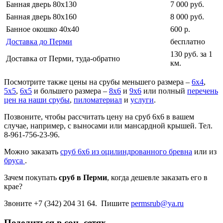
Банная дверь 80х130
7 000 руб.
Банная дверь 80х160
8 000 руб.
Банное окошко 40х40
600 р.
Доставка до Перми
бесплатно
130 руб. за 1
Доставка от Перми, туда-обратно
км.
Посмотрите также цены на срубы меньшего размера –
6х4
,
5х5
,
6х5
и большего размера –
8х6
и
9х6
или полный
перечень
цен на наши срубы
,
пиломатериал
и
услуги
.
Позвоните, чтобы рассчитать цену на сруб 6х6 в вашем
случае, например, с выносами или мансардной крышей. Тел.
8-961-756-23-96.
Можно заказать
сруб 6х6 из оцилиндрованного бревна
или из
бруса
.
Зачем покупать
сруб в Перми
, когда дешевле заказать его в
крае?
Звоните +7 (342) 204 31 64. Пишите
permsrub@ya.ru
Поделиться в соц. сетях